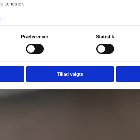
s tjenester.
her
Præferencer
Statistik
Tillad valgte