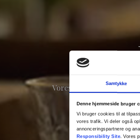
Samtykke
Vores receptionsmenu er v
eller en an
Denne hjemmeside bruger c
Vi bruger cookies til at tilpas
vores trafik. Vi deler også 
annonceringspartnere og ana
Responsibility Site
. Vores 