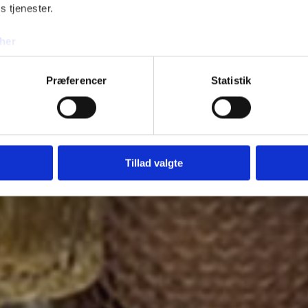
s tjenester.
her
Præferencer
Statistik
Tillad valgte