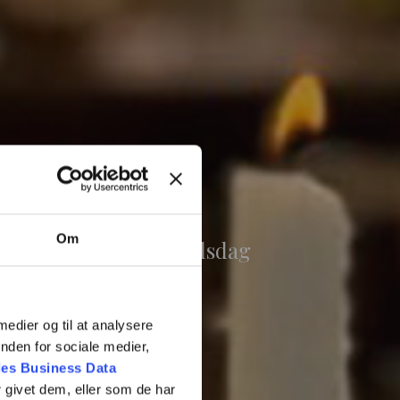
n
Om
ncen, den runde fødselsdag
ses stående.
 medier og til at analysere
nden for sociale medier,
es Business Data
 givet dem, eller som de har