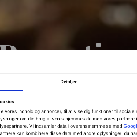
Receptio
Detaljer
elegnet til bryllupper, jubilæet, konfere
den anledning, hvor maden skal kunne spi
ookies
se vores indhold og annoncer, til at vise dig funktioner til sociale
oplysninger om din brug af vores hjemmeside med vores partnere i
lysepartnere. Vi indsamler data i overensstemmelse med
Googl
partnere kan kombinere disse data med andre oplysninger, du har