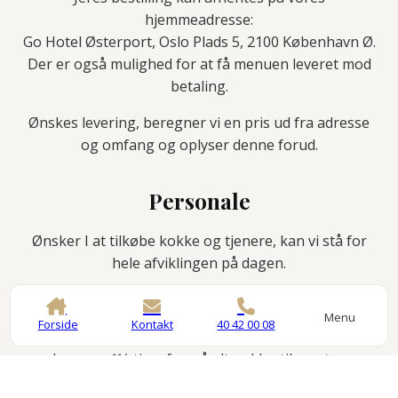
hjemmeadresse:
Go Hotel Østerport, Oslo Plads 5, 2100 København Ø.
Der er også mulighed for at få menuen leveret mod
betaling.
Ønskes levering, beregner vi en pris ud fra adresse
og omfang og oplyser denne forud.
Personale
Ønsker I at tilkøbe kokke og tjenere, kan vi stå for
hele afviklingen på dagen.
Prisen er 495 kr. pr. time pr. medarbejder.
Menu
Forside
Kontakt
40 42 00 08
Kokke ankommer 2 timer før servering, og tjenere
ankommer 11⁄2 time før, så alt er klar til gæsterne.
Vi forbeholder os retten til at vurdere og fastsætte