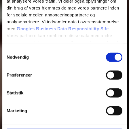
at analysere vores trafik. Vi deler også oplysninger om
din brug af vores hjemmeside med vores partnere inden
for sociale medier, annonceringspartnere og
analysepartnere. Vi indsamler data i overensstemmelse
med
Googles Business Data Responsibility Site
.
Vores partnere kan kombinere disse data med andre
oplysninger, du har givet dem, eller som de har indsamlet
fra din brug af deres tjenester.
Samtykkevalg
Nødvendig
Se Cookie & Privatlivspolitik
her
Præferencer
Statistik
Marketing