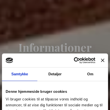
Informationer
Se mere omkring priser, levering og
personalet her.
Samtykke
Detaljer
Om
Denne hjemmeside bruger cookies
Vi bruger cookies til at tilpasse vores indhold og
annoncer, til at vise dig funktioner til sociale medier og til